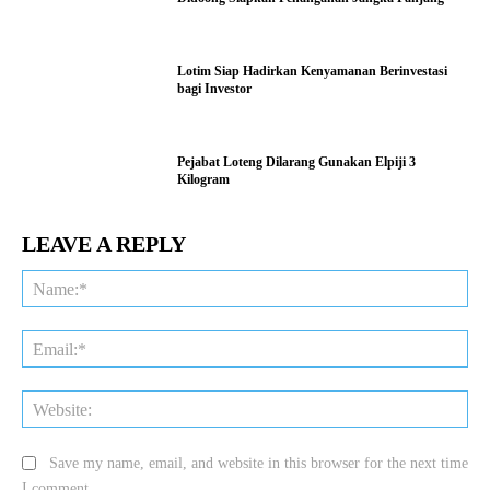
Lotim Siap Hadirkan Kenyamanan Berinvestasi
bagi Investor
Pejabat Loteng Dilarang Gunakan Elpiji 3
Kilogram
LEAVE A REPLY
Na
Ema
Web
Save my name, email, and website in this browser for the next time
I comment.