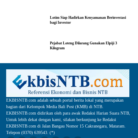
Lotim Siap Hadirkan Kenyamanan Berinvestasi
bagi Investor
Pejabat Loteng Dilarang Gunakan Elpiji 3
Kilogram
EKBISNTB.com adalah sebuah portal berita lokal yang merupakan
bagian dari Kelompok Media Bali Post (KMB) di NTB.
EKBISNTB.com didirikan oleh para awak Redaksi Harian Suara NTB,
Untuk lebih dekat dengan kami, silakan berkunjung ke Redaksi
EKBISNTB.com di Jalan Bangau Nomor 15 Cakranegara, Mataram.
Telepon (0370) 639543. (*)