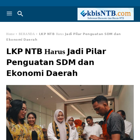
Home
BERANDA
𝗟𝗞𝗣 𝗡𝗧𝗕 Harus 𝗝𝗮𝗱𝗶 𝗣𝗶𝗹𝗮𝗿 𝗣𝗲𝗻𝗴𝘂𝗮𝘁𝗮𝗻 𝗦𝗗𝗠 𝗱𝗮𝗻
𝗘𝗸𝗼𝗻𝗼𝗺𝗶 𝗗𝗮𝗲𝗿𝗮𝗵
𝗟𝗞𝗣 𝗡𝗧𝗕 Harus 𝗝𝗮𝗱𝗶 𝗣𝗶𝗹𝗮𝗿
𝗣𝗲𝗻𝗴𝘂𝗮𝘁𝗮𝗻 𝗦𝗗𝗠 𝗱𝗮𝗻
𝗘𝗸𝗼𝗻𝗼𝗺𝗶 𝗗𝗮𝗲𝗿𝗮𝗵