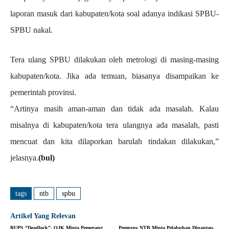
laporan masuk dari kabupaten/kota soal adanya indikasi SPBU-
SPBU nakal.
Tera ulang SPBU dilakukan oleh metrologi di masing-masing
kabupaten/kota. Jika ada temuan, biasanya disampaikan ke
pemerintah provinsi.
“Artinya masih aman-aman dan tidak ada masalah. Kalau
misalnya di kabupaten/kota tera ulangnya ada masalah, pasti
mencuat dan kita dilaporkan barulah tindakan dilakukan,”
jelasnya.
(bul)
tags
ntb
spbu
Artikel Yang Relevan
RUPS “Deadlock”, OJK Minta Pemegang
Pemprov NTB Minta Pelabuhan Dipantau,