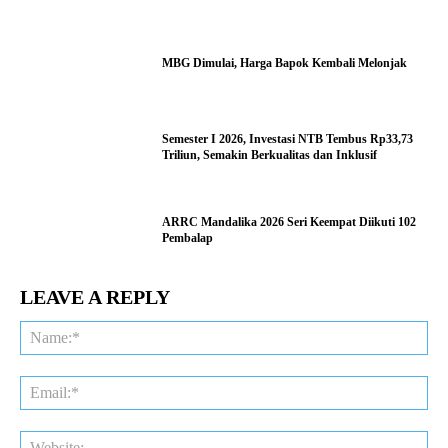
MBG Dimulai, Harga Bapok Kembali Melonjak
Semester I 2026, Investasi NTB Tembus Rp33,73
Triliun, Semakin Berkualitas dan Inklusif
ARRC Mandalika 2026 Seri Keempat Diikuti 102
Pembalap
LEAVE A REPLY
Na
Ema
Web