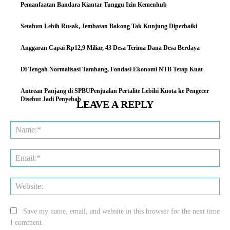
Pemanfaatan Bandara Kiantar Tunggu Izin Kemenhub
Setahun Lebih Rusak, Jembatan Bakong Tak Kunjung Diperbaiki
Anggaran Capai Rp12,9 Miliar, 43 Desa Terima Dana Desa Berdaya
Di Tengah Normalisasi Tambang, Fondasi Ekonomi NTB Tetap Kuat
Antrean Panjang di SPBUPenjualan Pertalite Lebihi Kuota ke Pengecer
Disebut Jadi Penyebab
LEAVE A REPLY
Na
Ema
Web
Save my name, email, and website in this browser for the next time
I comment.