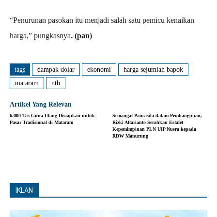
“Penurunan pasokan itu menjadi salah satu pemicu kenaikan
harga,” pungkasnya
. (pan)
tags
dampak dolar
ekonomi
harga sejumlah bapok
mataram
ntb
Artikel Yang Relevan
6.000 Tas Guna Ulang Disiapkan untuk
Semangat Pancasila dalam Pembangunan,
Pasar Tradisional di Mataram
Rizki Aftarianto Serahkan Estafet
Kepemimpinan PLN UIP Nusra kepada
RDW Manurung
IKLAN