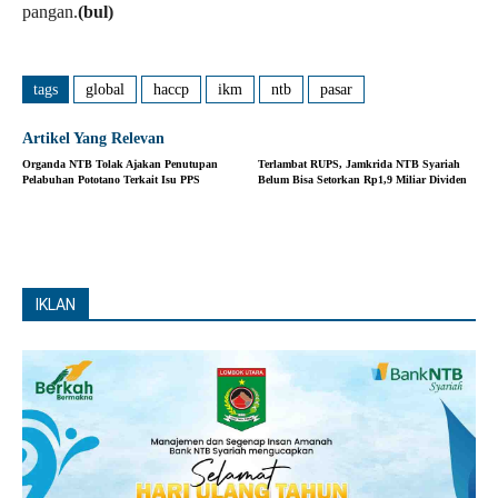
pangan.
(bul)
tags
global
haccp
ikm
ntb
pasar
Artikel Yang Relevan
Organda NTB Tolak Ajakan Penutupan
Terlambat RUPS, Jamkrida NTB Syariah
Pelabuhan Pototano Terkait Isu PPS
Belum Bisa Setorkan Rp1,9 Miliar Dividen
IKLAN