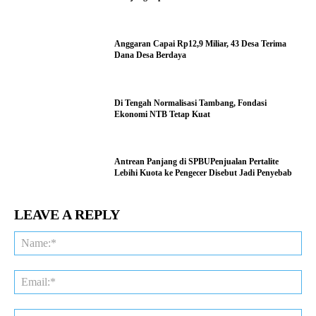
Anggaran Capai Rp12,9 Miliar, 43 Desa Terima
Dana Desa Berdaya
Di Tengah Normalisasi Tambang, Fondasi
Ekonomi NTB Tetap Kuat
Antrean Panjang di SPBUPenjualan Pertalite
Lebihi Kuota ke Pengecer Disebut Jadi Penyebab
LEAVE A REPLY
Na
Ema
Web