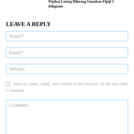
Pejabat Loteng Dilarang Gunakan Elpiji 3
Kilogram
LEAVE A REPLY
Na
Ema
Web
Save my name, email, and website in this browser for the next time
I comment.