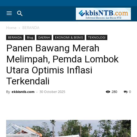
Home
BERANDA
BERANDA
Blog
DAERAH
EKONOMI & BISNIS
TEKNOLOGI
Panen Bawang Merah
Melimpah, Pemda Lombok
Utara Optimis Inflasi
Terkendali
By
ekbisntb.com
-
30 October 2025
280
0