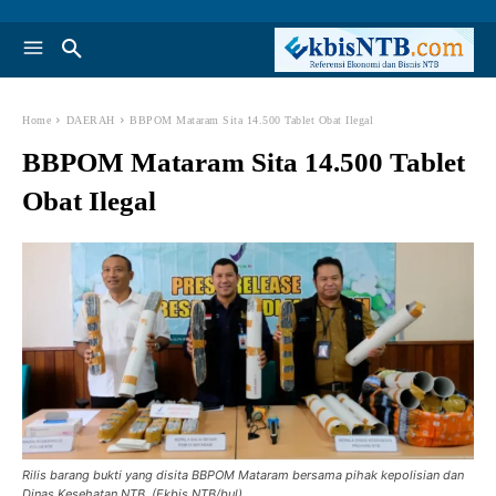
Home
DAERAH
BBPOM Mataram Sita 14.500 Tablet Obat Ilegal
BBPOM Mataram Sita 14.500 Tablet
Obat Ilegal
Rilis barang bukti yang disita BBPOM Mataram bersama pihak kepolisian dan
Dinas Kesehatan NTB. (Ekbis NTB/bul)