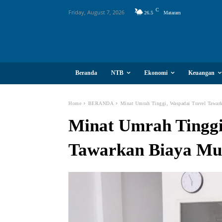
C
Friday, August 7, 2026
26.5
Mataram
Beranda
NTB
Ekonomi
Keuangan
Home
BERANDA
Minat Umrah Tinggi, Waspadai Travel Tawar
Minat Umrah Tinggi
Tawarkan Biaya Mu