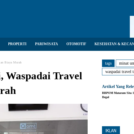
PROPERTI
PARIWISATA
OTOMOTIF
KESEHATAN & KECA
kan Biaya Murah
tags
minat um
waspadai travel 
, Waspadai Travel
Artikel Yang Rel
rah
BBPOM Mataram Sita 14
Ilegal
Share
IKLAN