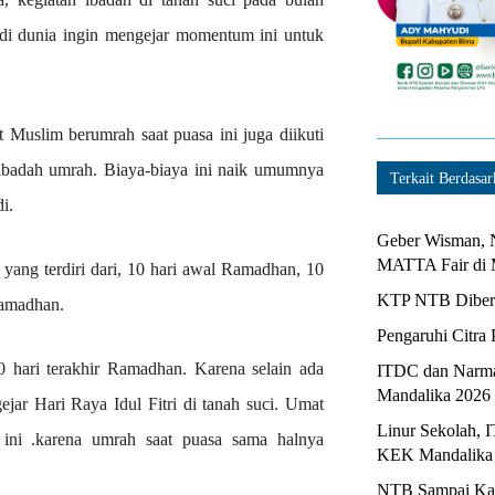
di dunia ingin mengejar momentum ini untuk
t Muslim berumrah saat puasa ini juga diikuti
 ibadah umrah. Biaya-biaya ini naik umumnya
Terkait Berdasar
i.
Geber Wisman, N
MATTA Fair di 
yang terdiri dari, 10 hari awal Ramadhan, 10
KTP NTB Diberi
Ramadhan.
Pengaruhi Citra 
0 hari terakhir Ramadhan. Karena selain ada
ITDC dan Narma
Mandalika 2026
jar Hari Raya Idul Fitri di tanah suci. Umat
Linur Sekolah, 
ini .karena umrah saat puasa sama halnya
KEK Mandalika
NTB Sampai Kapa