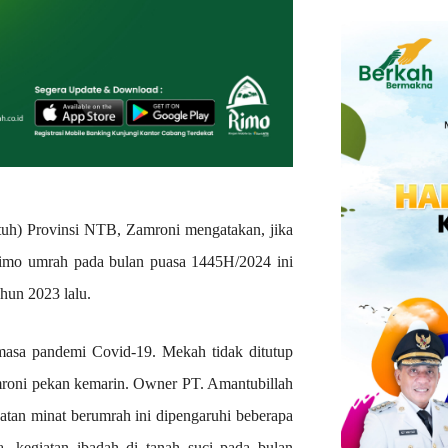
atuh) Provinsi NTB, Zamroni mengatakan, jika
nimo umrah pada bulan puasa 1445H/2024 ini
ahun 2023 lalu.
 masa pandemi Covid-19. Mekah tidak ditutup
mroni pekan kemarin. Owner PT. Amantubillah
atan minat berumrah ini dipengaruhi beberapa
a, kegiatan ibadah di tanah suci pada bulan