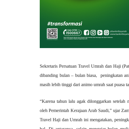
Sekretaris Persatuan Travel Umrah dan Haji (P
dibanding bulan – bulan biasa, peningkatan a
masih lebih tinggi dari animo umrah saat puasa t
“Karena tahun lalu agak dilonggarkan setelah
oleh Pemerintah Kerajaan Arab Saudi,” ujar Za
Travel Haji dan Umrah ini mengatakan, peningk
hal. Di antaranya, selain mengejar bulan muli