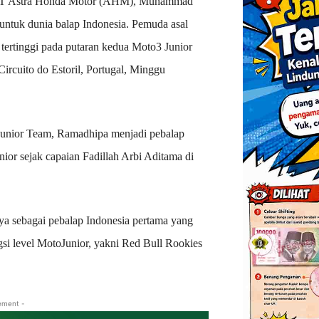
PT Astra Honda Motor (AHM), Muhammad
untuk dunia balap Indonesia. Pemuda asal
tertinggi pada putaran kedua Moto3 Junior
rcuito do Estoril, Portugal, Minggu
unior Team, Ramadhipa menjadi pebalap
or sejak capaian Fadillah Arbi Aditama di
nya sebagai pebalap Indonesia pertama yang
i level MotoJunior, yakni Red Bull Rookies
ement -