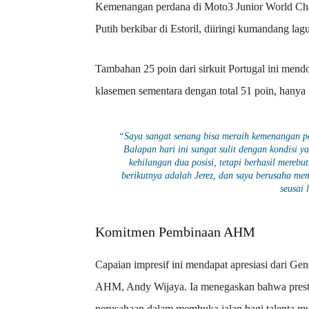
Kemenangan perdana di Moto3 Junior World Ch
Putih berkibar di Estoril, diiringi kumandang la
Tambahan 25 poin dari sirkuit Portugal ini men
klasemen sementara dengan total 51 poin, hanya
“Saya sangat senang bisa meraih kemenangan p
Balapan hari ini sangat sulit dengan kondisi y
kehilangan dua posisi, tetapi berhasil merebu
berikutnya adalah Jerez, dan saya berusaha m
seusai 
Komitmen Pembinaan AHM
Capaian impresif ini mendapat apresiasi dari G
AHM, Andy Wijaya. Ia menegaskan bahwa presta
perusahaan dalam membuka jalan bagi talenta m