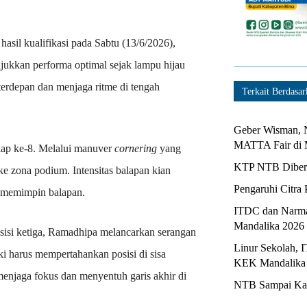
hasil kualifikasi pada Sabtu (13/6/2026),
jukkan performa optimal sejak lampu hijau
erdepan dan menjaga ritme di tengah
Terkait Berdasar
Geber Wisman, N
MATTA Fair di 
 lap ke-8. Melalui manuver
cornering
yang
KTP NTB Diberi
ke zona podium. Intensitas balapan kian
Pengaruhi Citra 
i memimpin balapan.
ITDC dan Narma
Mandalika 2026
posisi ketiga, Ramadhipa melancarkan serangan
Linur Sekolah, 
ki harus mempertahankan posisi di sisa
KEK Mandalika
 menjaga fokus dan menyentuh garis akhir di
NTB Sampai Kapa