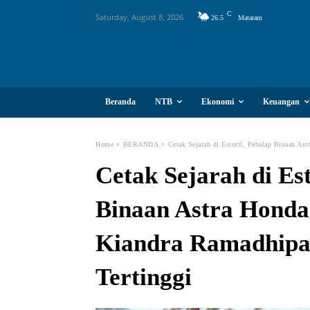
C
Saturday, August 8, 2026
26.5
Mataram
Beranda
NTB
Ekonomi
Keuangan
Home
BERANDA
Cetak Sejarah di Estoril, Pebalap Binaan A
Cetak Sejarah di Est
Binaan Astra Hon
Kiandra Ramadhipa
Tertinggi