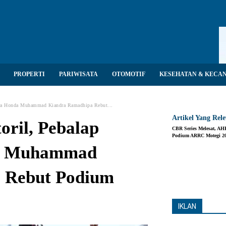
PROPERTI
PARIWISATA
OTOMOTIF
KESEHATAN & KECA
stra Honda Muhammad Kiandra Ramadhipa Rebut...
Artikel Yang Rel
oril, Pebalap
CBR Series Melesat, A
Podium ARRC Motegi 2
da Muhammad
 Rebut Podium
Share
IKLAN