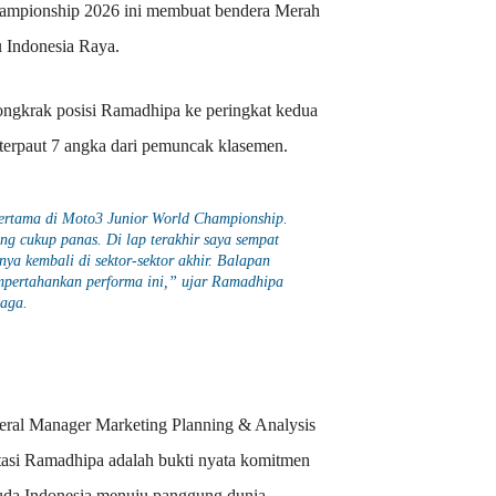
ampionship 2026 ini membuat bendera Merah
gu Indonesia Raya.
dongkrak posisi Ramadhipa ke peringkat kedua
 terpaut 7 angka dari pemuncak klasemen.
ertama di Moto3 Junior World Championship.
ang cukup panas. Di lap terakhir saya sempat
tnya kembali di sektor-sektor akhir. Balapan
empertahankan performa ini,” ujar Ramadhipa
laga.
eneral Manager Marketing Planning & Analysis
si Ramadhipa adalah bukti nyata komitmen
uda Indonesia menuju panggung dunia.