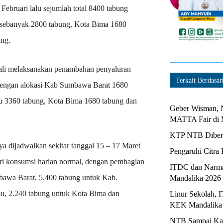
 Februari lalu sejumlah total 8400 tabung
 sebanyak 2800 tabung, Kota Bima 1680
ng.
bali melaksanakan penambahan penyaluran
Terkait Berdasar
dengan alokasi Kab Sumbawa Barat 1680
 3360 tabung, Kota Bima 1680 tabung dan
Geber Wisman, N
MATTA Fair di 
KTP NTB Diberi
 dijadwalkan sekitar tanggal 15 – 17 Maret
Pengaruhi Citra 
ari konsumsi harian normal, dengan pembagian
ITDC dan Narma
bawa Barat, 5.400 tabung untuk Kab.
Mandalika 2026
, 2.240 tabung untuk Kota Bima dan
Linur Sekolah, 
KEK Mandalika
NTB Sampai Kapa