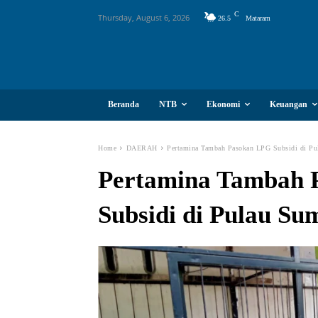
C
Thursday, August 6, 2026
26.5
Mataram
Beranda
NTB
Ekonomi
Keuangan
Home
DAERAH
Pertamina Tambah Pasokan LPG Subsidi di P
Pertamina Tambah 
Subsidi di Pulau S