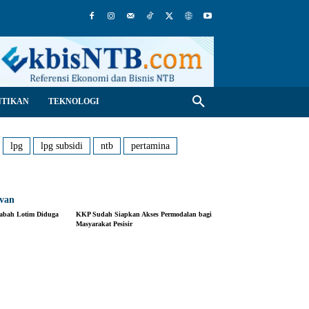
NTIKAN
TEKNOLOGI
lpg
lpg subsidi
ntb
pertamina
evan
abah Lotim Diduga
KKP Sudah Siapkan Akses Permodalan bagi
Masyarakat Pesisir