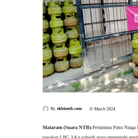
By
ekbisntb.com
11 March 2024
Mataram (Suara NTB)-
Pertamina Patra Niaga
pasokan LPG 3 Kg subsidi guna memenuhi peni