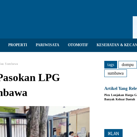
PROPERTI
PARIWISATA
OTOMOTIF
KESEHATAN & KECA
ulau Sumbawa
tags
dompu
sumbawa
Pasokan LPG
Artikel Yang Rel
umbawa
Picu Lonjakan Harga G
Banyak Keluar Daerah
Share
IKLAN