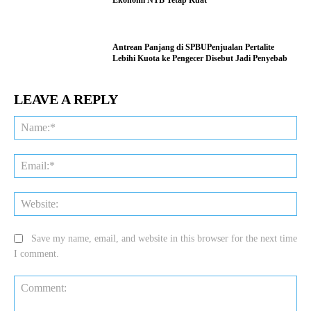
Ekonomi NTB Tetap Kuat
Antrean Panjang di SPBUPenjualan Pertalite
Lebihi Kuota ke Pengecer Disebut Jadi Penyebab
LEAVE A REPLY
Na
Ema
Web
Save my name, email, and website in this browser for the next time
I comment.