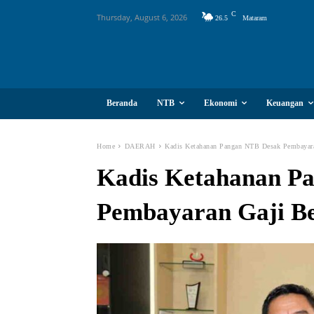
C
Thursday, August 6, 2026
26.5
Mataram
Beranda
NTB
Ekonomi
Keuangan
Home
DAERAH
Kadis Ketahanan Pangan NTB Desak Pembayar
Kadis Ketahanan P
Pembayaran Gaji B