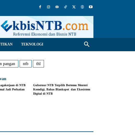
NTIKAN
TEKNOLOGI
n pangan
ntb
thl
evan
nagakerjaan di NTB
Gubernur NTB Terpilih Bertemu Menteri
mal Jadi Perhatian
Komdigi, Bahas Blankspot dan Ekosistem
Digital di NTB