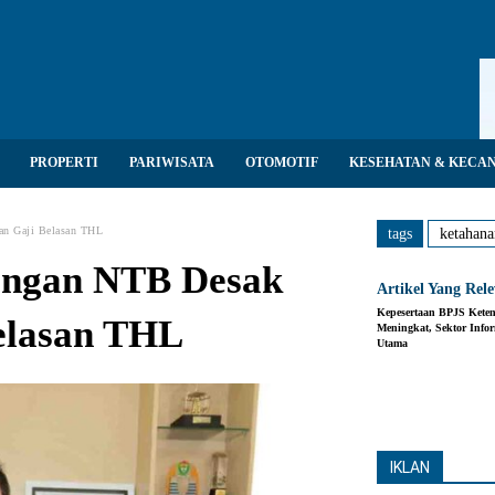
PROPERTI
PARIWISATA
OTOMOTIF
KESEHATAN & KECA
an Gaji Belasan THL
tags
ketahana
angan NTB Desak
Artikel Yang Rel
Kepesertaan BPJS Kete
elasan THL
Meningkat, Sektor Infor
Utama
Share
IKLAN