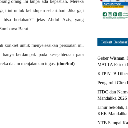
orang-orang ini tanpa ada kepastian. Mereka
i ini untuk kehidupan sehari-hari. Jika gaji
 bisa bertahan?” jelas Abdul Azis, yang
 Sumbawa Barat.
Terkait Berdasar
h konkret untuk menyelesaikan persoalan ini.
ak hanya berdampak pada kesejahteraan para
Geber Wisman, N
reka dalam menjalankan tugas.
(don/bul)
MATTA Fair di 
KTP NTB Diberi
Pengaruhi Citra 
ITDC dan Narma
Mandalika 2026
Linur Sekolah, 
KEK Mandalika
NTB Sampai Kapa