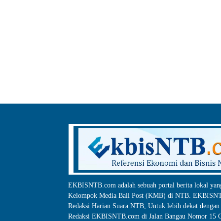
EKBISNTB.com adalah sebuah portal berita lokal yan
Kelompok Media Bali Post (KMB) di NTB. EKBISNTB
Redaksi Harian Suara NTB, Untuk lebih dekat dengan 
Redaksi EKBISNTB.com di Jalan Bangau Nomor 15 C