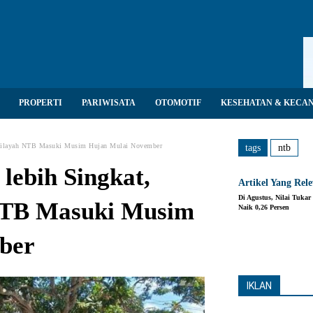
PROPERTI
PARIWISATA
OTOMOTIF
KESEHATAN & KECA
 Wilayah NTB Masuki Musim Hujan Mulai November
tags
ntb
lebih Singkat,
Artikel Yang Rel
Di Agustus, Nilai Tukar
NTB Masuki Musim
Naik 0,26 Persen
ber
Share
IKLAN