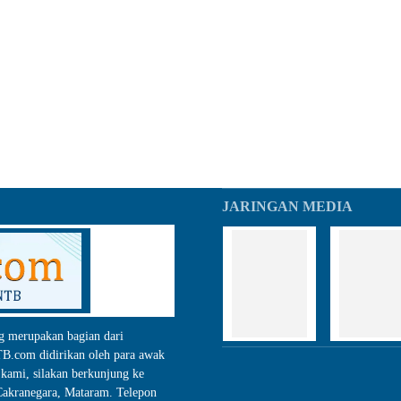
JARINGAN MEDIA
g merupakan bagian dari
.com didirikan oleh para awak
kami, silakan berkunjung ke
akranegara, Mataram. Telepon