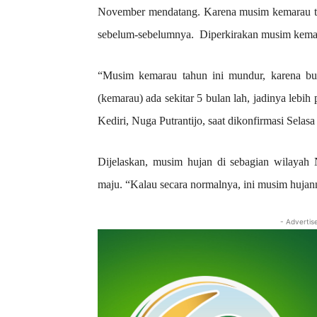
November mendatang. Karena musim kemarau tahun 
sebelum-sebelumnya. Diperkirakan musim kemarau
“Musim kemarau tahun ini mundur, karena bul
(kemarau) ada sekitar 5 bulan lah, jadinya leb
Kediri, Nuga Putrantijo, saat dikonfirmasi Selas
Dijelaskan, musim hujan di sebagian wilayah 
maju. “Kalau secara normalnya, ini musim hujan
- Advertis