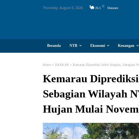
C
Thursday, August 6, 2026
26.5
Mataram
Beranda
NTB
Ekonomi
Keuangan
Home
DAERAH
Kemarau Diprediksi lebih Singkat, Sebagian
Kemarau Diprediksi 
Sebagian Wilayah 
Hujan Mulai Novem