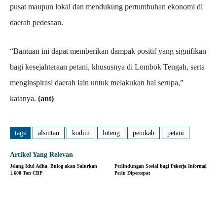
pusat maupun lokal dan mendukung pertumbuhan ekonomi di
daerah pedesaan.
“Bantuan ini dapat memberikan dampak positif yang signifikan
bagi kesejahteraan petani, khususnya di Lombok Tengah, serta
menginspirasi daerah lain untuk melakukan hal serupa,”
katanya.
(ant)
tags
alsintan
kodim
loteng
pemkab
petani
Artikel Yang Relevan
Jelang Idul Adha, Bulog akan Salurkan
Perlindungan Sosial bagi Pekerja Informal
1.600 Ton CBP
Perlu Dipercepat