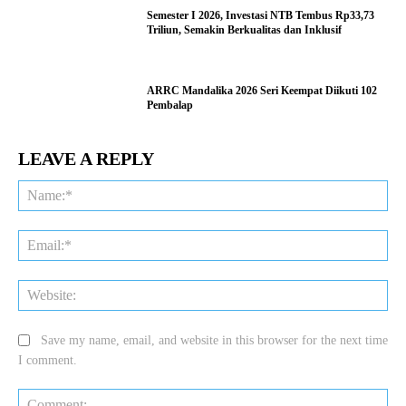
Semester I 2026, Investasi NTB Tembus Rp33,73
Triliun, Semakin Berkualitas dan Inklusif
ARRC Mandalika 2026 Seri Keempat Diikuti 102
Pembalap
LEAVE A REPLY
Na
Ema
Web
Save my name, email, and website in this browser for the next time
I comment.