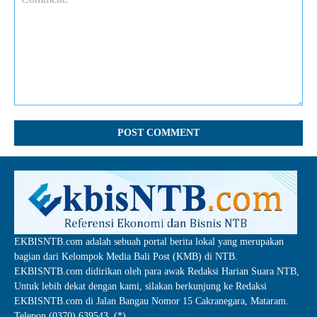
Comment:
EKBISNTB.com adalah sebuah portal berita lokal yang merupakan
bagian dari Kelompok Media Bali Post (KMB) di NTB.
EKBISNTB.com didirikan oleh para awak Redaksi Harian Suara NTB,
Untuk lebih dekat dengan kami, silakan berkunjung ke Redaksi
EKBISNTB.com di Jalan Bangau Nomor 15 Cakranegara, Mataram.
Telepon (0370) 639543. (*)