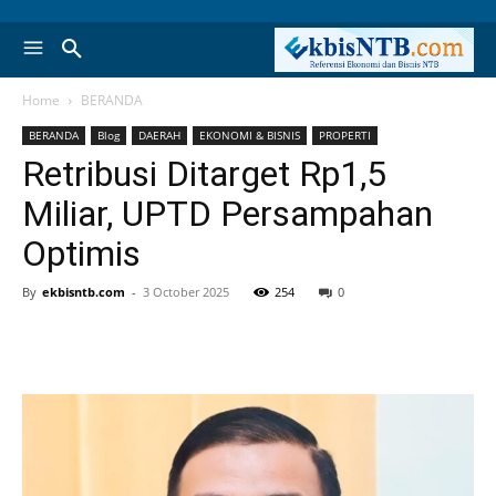
Home
BERANDA
BERANDA
Blog
DAERAH
EKONOMI & BISNIS
PROPERTI
Retribusi Ditarget Rp1,5
Miliar, UPTD Persampahan
Optimis
By
ekbisntb.com
-
3 October 2025
254
0