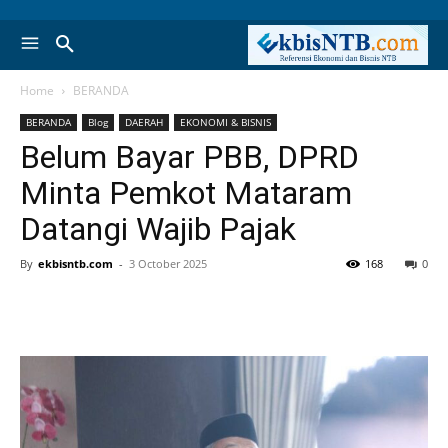
Home
BERANDA
BERANDA
Blog
DAERAH
EKONOMI & BISNIS
Belum Bayar PBB, DPRD
Minta Pemkot Mataram
Datangi Wajib Pajak
By
ekbisntb.com
-
3 October 2025
168
0