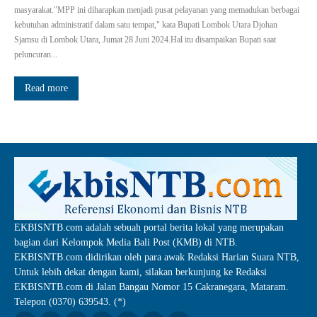
masyarakat."MPP ini diharapkan menjadi pusat pelayanan yang memadukan berbagai
kebutuhan administratif dalam satu tempat," kata Bupati Lombok Utara Djohan
Sjamsu di Lombok Utara, Jumat 28 Juni 2024.Hal itu disampaikan Bupati saat
peluncuran...
Read more
EKBISNTB.com adalah sebuah portal berita lokal yang merupakan
bagian dari Kelompok Media Bali Post (KMB) di NTB.
EKBISNTB.com didirikan oleh para awak Redaksi Harian Suara NTB,
Untuk lebih dekat dengan kami, silakan berkunjung ke Redaksi
EKBISNTB.com di Jalan Bangau Nomor 15 Cakranegara, Mataram.
Telepon (0370) 639543. (*)