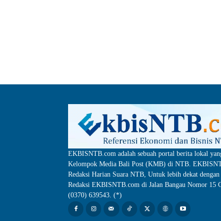
EKBISNTB.com adalah sebuah portal berita lokal yan
Kelompok Media Bali Post (KMB) di NTB. EKBISNTB
Redaksi Harian Suara NTB, Untuk lebih dekat dengan 
Redaksi EKBISNTB.com di Jalan Bangau Nomor 15 C
(0370) 639543. (*)