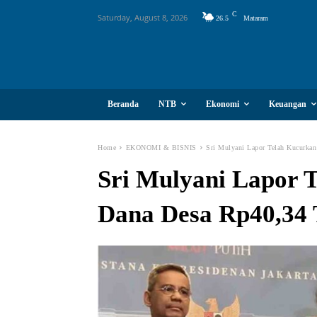
C
Saturday, August 8, 2026
26.5
Mataram
Beranda
NTB
Ekonomi
Keuangan
Home
EKONOMI & BISNIS
Sri Mulyani Lapor Telah Kucurkan
Sri Mulyani Lapor 
Dana Desa Rp40,34 