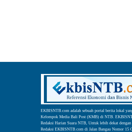
EKBISNTB.com adalah sebuah portal berita lokal yan
Kelompok Media Bali Post (KMB) di NTB. EKBISNTB
Redaksi Harian Suara NTB, Untuk lebih dekat dengan 
Redaksi EKBISNTB.com di Jalan Bangau Nomor 15 C