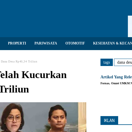
PROPERTI
PARIWISATA
OTOMOTIF
KESEHATAN & KECA
 Dana Desa Rp40,34 Triliun
tags
dana des
Telah Kucurkan
Artikel Yang Rel
Fornas, Omzet UMKM Na
Triliun
Share
IKLAN