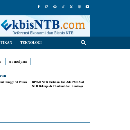
NTIKAN
TEKNOLOGI
a
sri mulyani
evan
ik hingga 50 Persen
BP3MI NTB Pastikan Tak Ada PMI Asal
NTB Bekerja di Thailand dan Kamboja