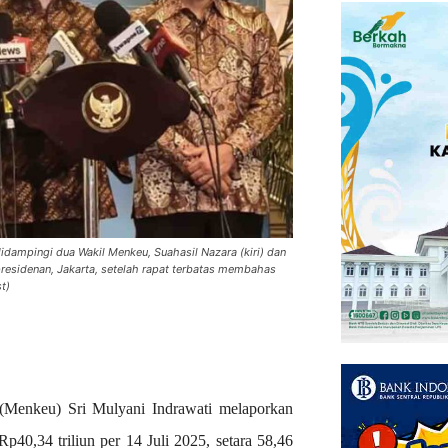
idampingi dua Wakil Menkeu, Suahasil Nazara (kiri) dan
residenan, Jakarta, setelah rapat terbatas membahas
t)
Menkeu) Sri Mulyani Indrawati melaporkan
p40,34 triliun per 14 Juli 2025, setara 58,46