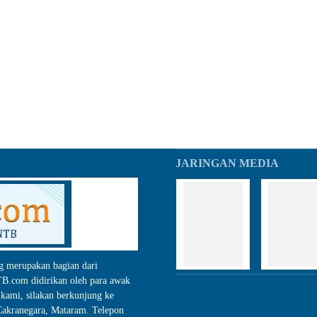
JARINGAN MEDIA
g merupakan bagian dari
.com didirikan oleh para awak
kami, silakan berkunjung ke
akranegara, Mataram. Telepon