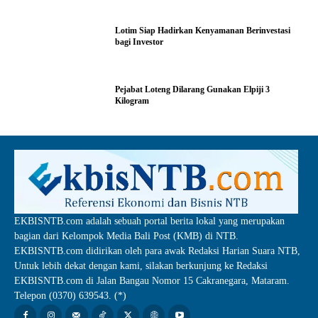
Lotim Siap Hadirkan Kenyamanan Berinvestasi
bagi Investor
Pejabat Loteng Dilarang Gunakan Elpiji 3
Kilogram
EKBISNTB.com adalah sebuah portal berita lokal yang merupakan
bagian dari Kelompok Media Bali Post (KMB) di NTB.
EKBISNTB.com didirikan oleh para awak Redaksi Harian Suara NTB,
Untuk lebih dekat dengan kami, silakan berkunjung ke Redaksi
EKBISNTB.com di Jalan Bangau Nomor 15 Cakranegara, Mataram.
Telepon (0370) 639543. (*)