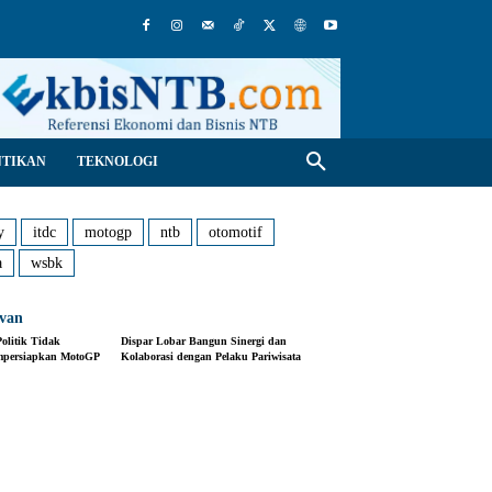
NTIKAN
TEKNOLOGI
y
itdc
motogp
ntb
otomotif
a
wsbk
evan
olitik Tidak
Dispar Lobar Bangun Sinergi dan
persiapkan MotoGP
Kolaborasi dengan Pelaku Pariwisata