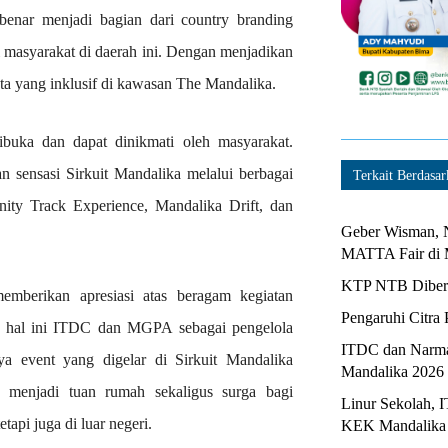
-benar menjadi bagian dari country branding
gi masyarakat di daerah ini. Dengan menjadikan
ta yang inklusif di kawasan The Mandalika.
ibuka dan dapat dinikmati oleh masyarakat.
 sensasi Sirkuit Mandalika melalui berbagai
Terkait Berdasar
ity Track Experience, Mandalika Drift, dan
Geber Wisman, N
MATTA Fair di 
KTP NTB Diberi
emberikan apresiasi atas beragam kegiatan
Pengaruhi Citra 
m hal ini ITDC dan MGPA sebagai pengelola
ITDC dan Narma
ya event yang digelar di Sirkuit Mandalika
Mandalika 2026
 menjadi tuan rumah sekaligus surga bagi
Linur Sekolah, 
tapi juga di luar negeri.
KEK Mandalika