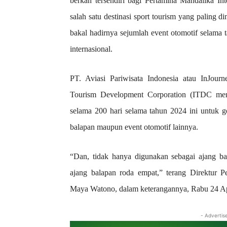
berkah tersendiri bagi Pertamina Mandalika Inte
salah satu destinasi sport tourism yang paling d
bakal hadirnya sejumlah event otomotif selama t
internasional.
PT. Aviasi Pariwisata Indonesia atau InJou
Tourism Development Corporation (ITDC menca
selama 200 hari selama tahun 2024 ini untuk ge
balapan maupun event otomotif lainnya.
“Dan, tidak hanya digunakan sebagai ajang b
ajang balapan roda empat,” terang Direktur P
Maya Watono, dalam keterangannya, Rabu 24 Ap
- Advertis