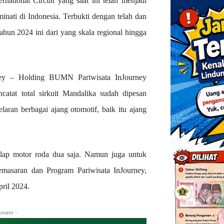
rnational Circuit yang saat ini telah menjadi
iminati di Indonesia. Terbukti dengan telah dan
ahun 2024 ini dari yang skala regional hingga
rney – Holding BUMN Pariwisata InJourney
tat total sirkuit Mandalika sudah dipesan
laran berbagai ajang otomotif, baik itu ajang
alap motor roda dua saja. Namun juga untuk
emasaran dan Program Pariwisata InJourney,
ril 2024.
ement -