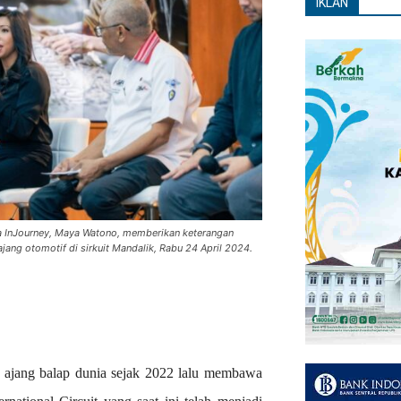
IKLAN
 InJourney, Maya Watono, memberikan keterangan
jang otomotif di sirkuit Mandalik, Rabu 24 April 2024.
 ajang balap dunia sejak 2022 lalu membawa