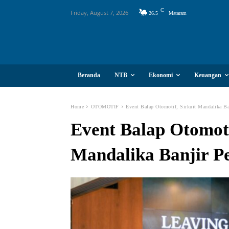
C
Friday, August 7, 2026
26.5
Mataram
Beranda
NTB
Ekonomi
Keuangan
Home
OTOMOTIF
Event Balap Otomotif, Sirkuit Mandalika Ba
Event Balap Otomoti
Mandalika Banjir P