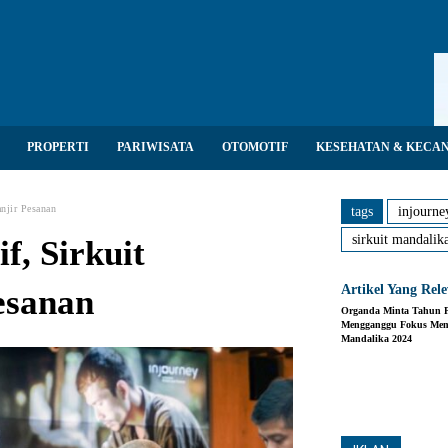
PROPERTI
PARIWISATA
OTOMOTIF
KESEHATAN & KECA
njir Pesanan
tags
injourne
sirkuit mandalik
f, Sirkuit
Artikel Yang Rel
esanan
Organda Minta Tahun P
Mengganggu Fokus Mem
Mandalika 2024
Share