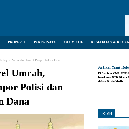
PROPERTI
PARIWISATA
OTOMOTIF
KESEHATAN & KECA
ah Lapor Polisi dan Tuntut Pengembalian Dana
Artikel Yang Rel
vel Umrah,
Di Seminar CME UNIS
Kesehatan NTB Bicara P
dalam Dunia Medis
por Polisi dan
Share
n Dana
IKLAN