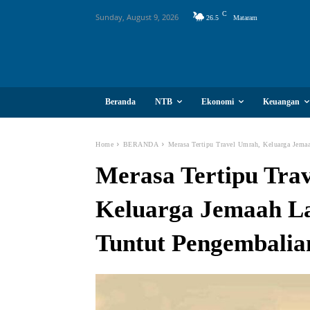
C
Sunday, August 9, 2026
26.5
Mataram
Beranda
NTB
Ekonomi
Keuangan
Home
BERANDA
Merasa Tertipu Travel Umrah, Keluarga Jema
Merasa Tertipu Tra
Keluarga Jemaah La
Tuntut Pengembalia