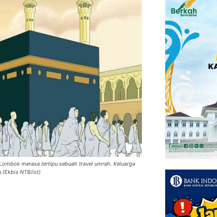
Lombok merasa tertipu sebuah travel umrah. Keluarga
.(Ekbis NTB/ist)