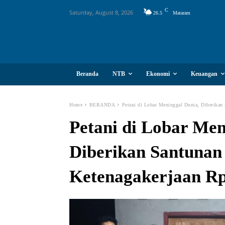
C
Saturday, August 8, 2026
26.5
Mataram
Beranda
NTB
Ekonomi
Keuangan
Home
BERANDA
Petani di Lobar Meninggal Dunia, Diberikan
Petani di Lobar Men
Diberikan Santunan
Ketenagakerjaan Rp