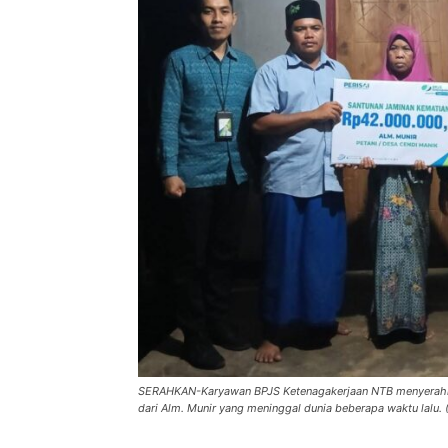
SERAHKAN-Karyawan BPJS Ketenagakerjaan NTB menyerahka
dari Alm. Munir yang meninggal dunia beberapa waktu lalu. 