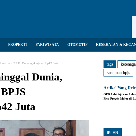
PROPERTI
PARIWISATA
OTOMOTIF
KESEHATAN & KECA
 Santunan BPJS Ketenagakerjaan Rp42 Juta
tags
ketenaga
santunan bpjs
inggal Dunia,
Artikel Yang Rel
 BPJS
OPD Lelet Ajukan Lela
Picu Proyek Molor di L
42 Juta
Share
IKLAN