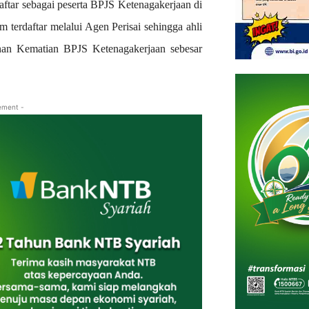
ftar sebagai peserta BPJS Ketenagakerjaan di
erdaftar melalui Agen Perisai sehingga ahli
nan Kematian BPJS Ketenagakerjaan sebesar
ement -