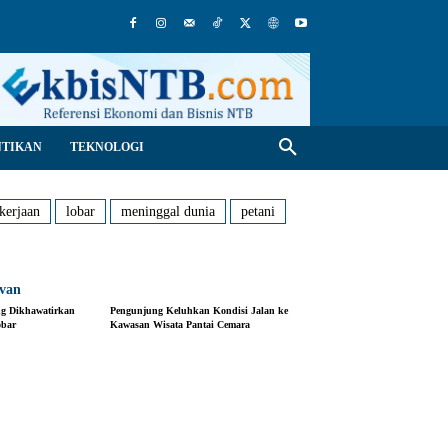
NTIKAN
TEKNOLOGI
kerjaan
lobar
meninggal dunia
petani
evan
ng Dikhawatirkan
Pengunjung Keluhkan Kondisi Jalan ke
obar
Kawasan Wisata Pantai Cemara