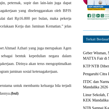
jin, peternak, sopir dan lain-lain juga dapat
nagakerjaan yang diselenggarakan oleh BPJS
lai dari Rp16.800 per bulan, maka pekerja
elakaan Kerja dan Jaminan Kematian.” jelas
Terkait Berdasar
oet Ahmad Azhari yang juga merupakan Agen
Geber Wisman, N
ebagai bentuk kepedulian negara dalam
MATTA Fair di 
gakerjaan. Dirinya akan terus mengoptimalkan
KTP NTB Diberi
rogram jaminan sosial ketenagakerjaan.
Pengaruhi Citra 
ITDC dan Narma
erutama untuk membantu keluarga bila terjadi
Mandalika 2026
dasnya.
(bul)
Linur Sekolah, 
KEK Mandalika
NTB Sampai Kapa