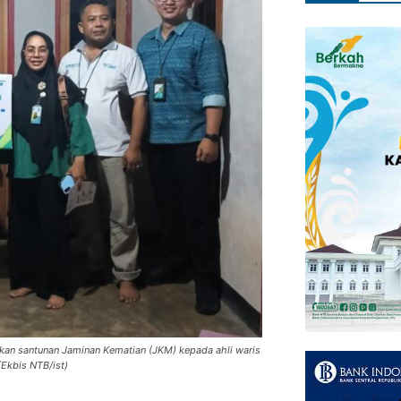
n santunan Jaminan Kematian (JKM) kepada ahli waris
(Ekbis NTB/ist)