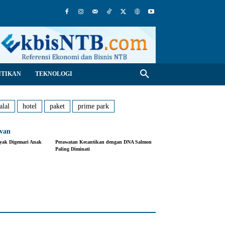
NTIKAN
TEKNOLOGI
alal
hotel
paket
prime park
evan
nyak Digemari Anak
Perawatan Kecantikan dengan DNA Salmon
Paling Diminati