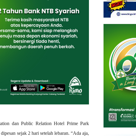
ation dan Public Relation Hotel Prime Park
dipesan sejak 2 hari setelah lebaran. “Ada aja,