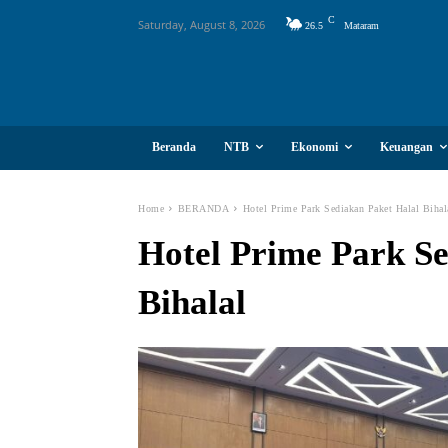
C
Saturday, August 8, 2026
26.5
Mataram
Beranda
NTB
Ekonomi
Keuangan
Home
BERANDA
Hotel Prime Park Sediakan Paket Halal Bihal
Hotel Prime Park Se
Bihalal