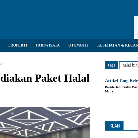
PROPERTI
PARIWISATA
OTOMOTIF
KESEHATAN & KECA
al
tags
halal bih
diakan Paket Halal
Artikel Yang Rel
Barista Jadi Profesi Ba
Muda
Share
IKLAN