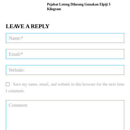
Pejabat Loteng Dilarang Gunakan Elpiji 3
Kilogram
LEAVE A REPLY
Na
Ema
Web
Save my name, email, and website in this browser for the next time
I comment.