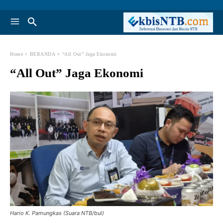
Home
BERANDA
“All Out” Jaga Ekonomi
“All Out” Jaga Ekonomi
Hario K. Pamungkas (Suara NTB/bul)