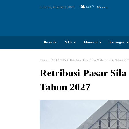
C
Sunday, August 9, 2026
26.5
Mataram
Beranda
NTB
Ekonomi
Keuangan
Home
BERANDA
Retribusi Pasar Sila Mulai Ditarik Tahun 20
Retribusi Pasar Sila
Tahun 2027