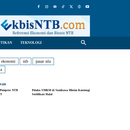
NTIKAN
TEKNOLOGI
ekonomi
ntb
pasar sila
la
evan
, Pemprov NTB
Pelaku UMKM di Sumbawa Minim Kantongi
NT
Sertifikasi Halal