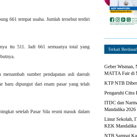
ung 661 tempat usaha. Jumlah tersebut terdiri
nya itu 511. Jadi 661 semuanya total yang
Terkait Berdasar
ebutnya.
Geber Wisman, N
MATTA Fair di 
an menambah sumber pendapatan asli daerah
KTP NTB Diberi
asar baru dipungut dari enam pasar yang telah
Pengaruhi Citra 
ITDC dan Narma
Mandalika 2026
eningkat setelah Pasar Sila resmi masuk dalam
Linur Sekolah, 
KEK Mandalika
NTB Sampai Kapa