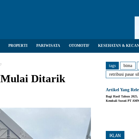
PROPERTI
PARIWISATA
OTOMOTIF
KESEHATAN & KECA
27
tags
bima
retribusi pasar si
 Mulai Ditarik
Artikel Yang Rel
Bagi Hasil Tahun 2025
Kembali Surati PT AM
Share
IKLAN