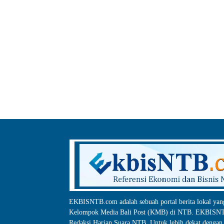
EKBISNTB.com adalah sebuah portal berita lokal yan
Kelompok Media Bali Post (KMB) di NTB. EKBISNTB
Redaksi Harian Suara NTB, Untuk lebih dekat dengan 