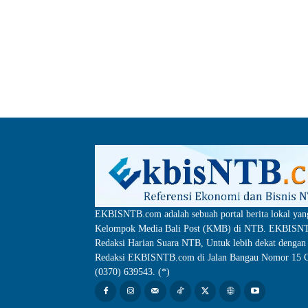
EKBISNTB.com adalah sebuah portal berita lokal yan
Kelompok Media Bali Post (KMB) di NTB. EKBISNTB
Redaksi Harian Suara NTB, Untuk lebih dekat dengan 
Redaksi EKBISNTB.com di Jalan Bangau Nomor 15 C
(0370) 639543. (*)