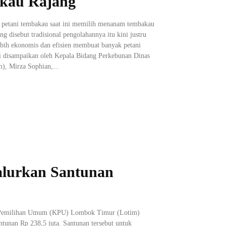
kau Rajang
 petani tembakau saat ini memilih menanam tembakau
g disebut tradisional pengolahannya itu kini justru
lebih ekonomis dan efisien membuat banyak petani
i disampaikan oleh Kepala Bidang Perkebunan Dinas
), Mirza Sophian,...
lurkan Santunan
i Pemilihan Umum (KPU) Lombok Timur (Lotim)
ntunan Rp 238,5 juta. Santunan tersebut untuk