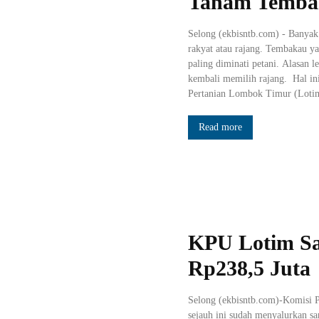
Tanam Temba
Selong (ekbisntb.com) - Banyak
rakyat atau rajang. Tembakau yan
paling diminati petani. Alasan 
kembali memilih rajang. Hal in
Pertanian Lombok Timur (Lotim
Read more
KPU Lotim Sa
Rp238,5 Juta
Selong (ekbisntb.com)-Komis
sejauh ini sudah menyalurkan sa