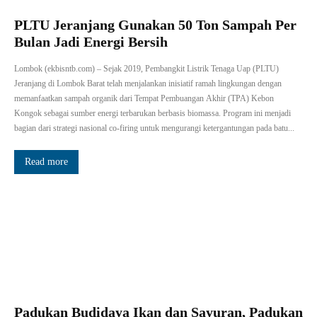
PLTU Jeranjang Gunakan 50 Ton Sampah Per
Bulan Jadi Energi Bersih
Lombok (ekbisntb.com) – Sejak 2019, Pembangkit Listrik Tenaga Uap (PLTU)
Jeranjang di Lombok Barat telah menjalankan inisiatif ramah lingkungan dengan
memanfaatkan sampah organik dari Tempat Pembuangan Akhir (TPA) Kebon
Kongok sebagai sumber energi terbarukan berbasis biomassa. Program ini menjadi
bagian dari strategi nasional co-firing untuk mengurangi ketergantungan pada batu...
Read more
Padukan Budidaya Ikan dan Sayuran, Padukan