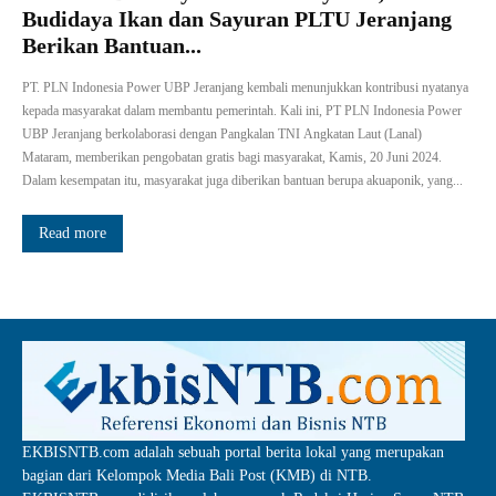
Budidaya Ikan dan Sayuran PLTU Jeranjang
Berikan Bantuan...
PT. PLN Indonesia Power UBP Jeranjang kembali menunjukkan kontribusi nyatanya
kepada masyarakat dalam membantu pemerintah. Kali ini, PT PLN Indonesia Power
UBP Jeranjang berkolaborasi dengan Pangkalan TNI Angkatan Laut (Lanal)
Mataram, memberikan pengobatan gratis bagi masyarakat, Kamis, 20 Juni 2024.
Dalam kesempatan itu, masyarakat juga diberikan bantuan berupa akuaponik, yang...
Read more
EKBISNTB.com adalah sebuah portal berita lokal yang merupakan
bagian dari Kelompok Media Bali Post (KMB) di NTB.