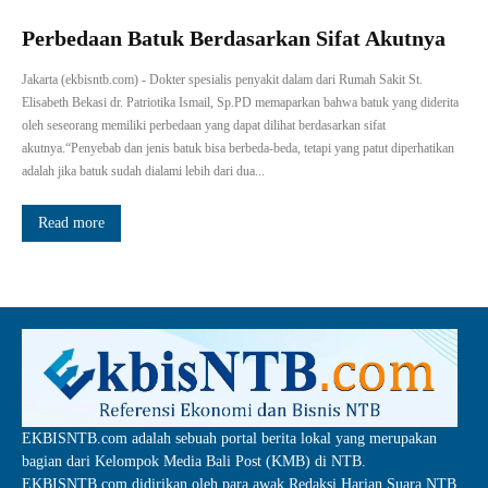
Perbedaan Batuk Berdasarkan Sifat Akutnya
Jakarta (ekbisntb.com) - Dokter spesialis penyakit dalam dari Rumah Sakit St.
Elisabeth Bekasi dr. Patriotika Ismail, Sp.PD memaparkan bahwa batuk yang diderita
oleh seseorang memiliki perbedaan yang dapat dilihat berdasarkan sifat
akutnya.“Penyebab dan jenis batuk bisa berbeda-beda, tetapi yang patut diperhatikan
adalah jika batuk sudah dialami lebih dari dua...
Read more
EKBISNTB.com adalah sebuah portal berita lokal yang merupakan
bagian dari Kelompok Media Bali Post (KMB) di NTB.
EKBISNTB.com didirikan oleh para awak Redaksi Harian Suara NTB,