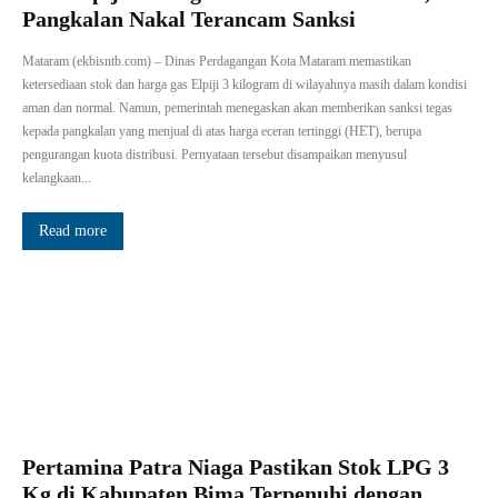
Pangkalan Nakal Terancam Sanksi
Mataram (ekbisntb.com) – Dinas Perdagangan Kota Mataram memastikan
ketersediaan stok dan harga gas Elpiji 3 kilogram di wilayahnya masih dalam kondisi
aman dan normal. Namun, pemerintah menegaskan akan memberikan sanksi tegas
kepada pangkalan yang menjual di atas harga eceran tertinggi (HET), berupa
pengurangan kuota distribusi. Pernyataan tersebut disampaikan menyusul
kelangkaan...
Read more
Pertamina Patra Niaga Pastikan Stok LPG 3
Kg di Kabupaten Bima Terpenuhi dengan