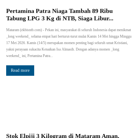
Pertamina Patra Niaga Tambah 89 Ribu
Tabung LPG 3 Kg di NTB, Siaga Libur...
Mataram (ekbisntb.com) - Pekan ini, masyarakat di seluruh Indonesia dapat menikmat
_long weekend_ selama empat hari berturut-turut mulai Kamis 14 Mei hingga Minggu
17 Mei 2026. Kamis (14/5) merupakan momen penting bagi seluruh umat Kristiani,
yakni perayaan sukacita Kenaikan Isa Almasih. Dengan adanya momen _long
weekend_ ini, Pertamina Patra...
Read more
Stok Elpiji 3 Kilogram di Mataram Aman,