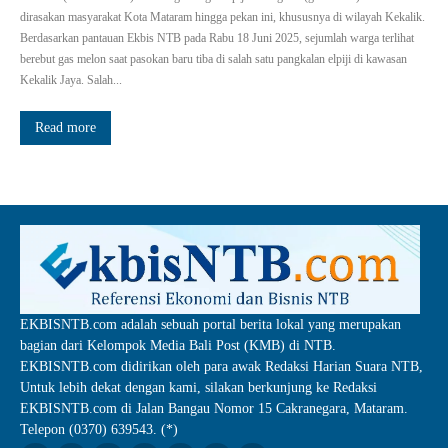
dirasakan masyarakat Kota Mataram hingga pekan ini, khususnya di wilayah Kekalik.
Berdasarkan pantauan Ekbis NTB pada Rabu 18 Juni 2025, sejumlah warga terlihat
berebut gas melon saat pasokan baru tiba di salah satu pangkalan elpiji di kawasan
Kekalik Jaya. Salah...
Read more
EKBISNTB.com adalah sebuah portal berita lokal yang merupakan
bagian dari Kelompok Media Bali Post (KMB) di NTB.
EKBISNTB.com didirikan oleh para awak Redaksi Harian Suara NTB,
Untuk lebih dekat dengan kami, silakan berkunjung ke Redaksi
EKBISNTB.com di Jalan Bangau Nomor 15 Cakranegara, Mataram.
Telepon (0370) 639543. (*)