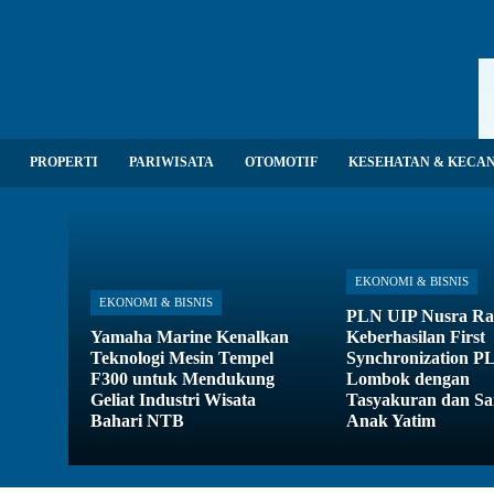
PROPERTI
PARIWISATA
OTOMOTIF
KESEHATAN & KECA
EKONOMI & BISNIS
EKONOMI & BISNIS
PLN UIP Nusra R
Yamaha Marine Kenalkan
Keberhasilan First
Teknologi Mesin Tempel
Synchronization 
F300 untuk Mendukung
Lombok dengan
Geliat Industri Wisata
Tasyakuran dan S
Bahari NTB
Anak Yatim