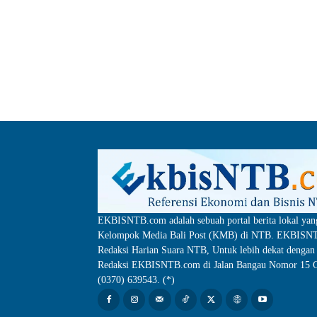
EKBISNTB.com adalah sebuah portal berita lokal yan
Kelompok Media Bali Post (KMB) di NTB. EKBISNTB
Redaksi Harian Suara NTB, Untuk lebih dekat dengan 
Redaksi EKBISNTB.com di Jalan Bangau Nomor 15 C
(0370) 639543. (*)