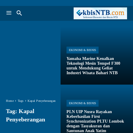
EKONOMI & BISNIS
Yamaha Marine Kenalkan
Teknologi Mesin Tempel F300
untuk Mendukung Geliat
Industri Wisata Bahari NTB
Home
Tags
Kapal Penyeberangan
EKONOMI & BISNIS
Tag:
Kapal
PLN UIP Nusra Rayakan
Keberhasilan First
Penyeberangan
Synchronization PLTU Lombok
dengan Tasyakuran dan
Santunan Anak Yatim