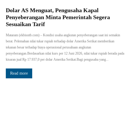
Dolar AS Menguat, Pengusaha Kapal
Penyeberangan Minta Pemerintah Segera
Sesuaikan Tarif
Mataram (ekbisntb.com) – Kondisi usaha angkutan penyeberangan saat ini semakin
berat. Pelemahan nilai tukar rupiah terhadap dolar Amerika Serikat memberikan
tekanan besar terhadap biaya operasional perusahaan angkutan
penyeberangan.Berdasarkan nilai kurs per 12 Juni 2026, nilai tukar rupiah berada pada
kisaran jual Rp 17.937,0 per dolar Amerika Serikat.Bagi pengusaha yang...
Read more