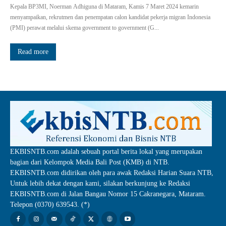
Kepala BP3MI, Noerman Adhiguna di Mataram, Kamis 7 Maret 2024 kemarin
menyampaikan, rekrutmen dan penempatan calon kandidat pekerja migran Indonesia
(PMI) perawat melalui skema government to government (G...
Read more
EKBISNTB.com adalah sebuah portal berita lokal yang merupakan
bagian dari Kelompok Media Bali Post (KMB) di NTB.
EKBISNTB.com didirikan oleh para awak Redaksi Harian Suara NTB,
Untuk lebih dekat dengan kami, silakan berkunjung ke Redaksi
EKBISNTB.com di Jalan Bangau Nomor 15 Cakranegara, Mataram.
Telepon (0370) 639543. (*)