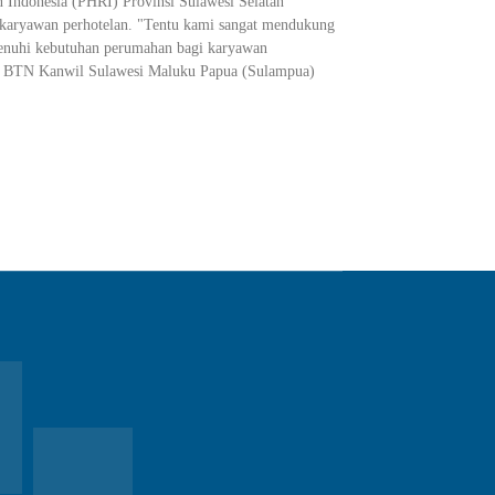
 Indonesia (PHRI) Provinsi Sulawesi Selatan
 karyawan perhotelan. "Tentu kami sangat mendukung
uhi kebutuhan perumahan bagi karyawan
s BTN Kanwil Sulawesi Maluku Papua (Sulampua)