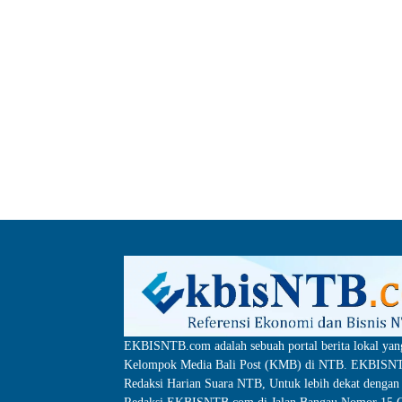
EKBISNTB.com adalah sebuah portal berita lokal yan
Kelompok Media Bali Post (KMB) di NTB. EKBISNTB
Redaksi Harian Suara NTB, Untuk lebih dekat dengan 