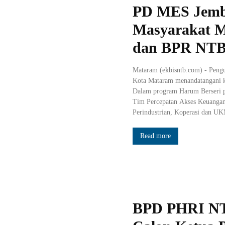
PD MES Jemb
Masyarakat M
dan BPR NT
Mataram (ekbisntb.com) - Pen
Kota Mataram menandatangani 
Dalam program Harum Berseri p
Tim Percepatan Akses Keuanga
Perindustrian, Koperasi dan UK
Read more
BPD PHRI NT