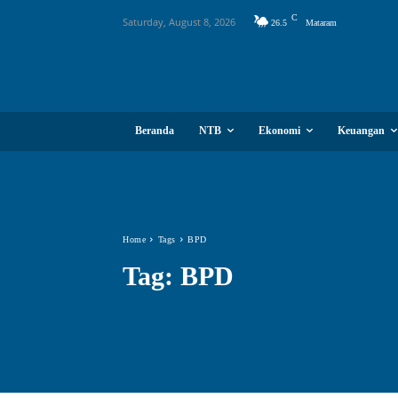
C
Saturday, August 8, 2026
26.5
Mataram
Beranda
NTB
Ekonomi
Keuangan
Home
Tags
BPD
Tag:
BPD