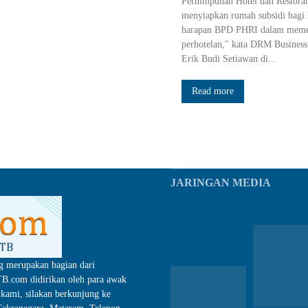
Perhimpunan Hotel dan Restoran
menyiapkan rumah subsidi bagi
harapan BPD PHRI dalam memen
perhotelan," kata DRM Busines
Erik Budi Setiawan di...
Read more
JARINGAN MEDIA
g merupakan bagian dari
.com didirikan oleh para awak
kami, silakan berkunjung ke