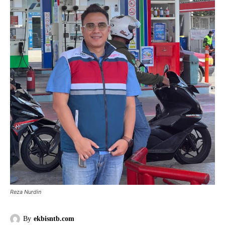
Reza Nurdin
By
ekbisntb.com