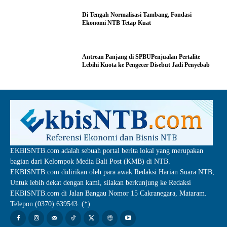
Di Tengah Normalisasi Tambang, Fondasi
Ekonomi NTB Tetap Kuat
Antrean Panjang di SPBUPenjualan Pertalite
Lebihi Kuota ke Pengecer Disebut Jadi Penyebab
EKBISNTB.com adalah sebuah portal berita lokal yang merupakan
bagian dari Kelompok Media Bali Post (KMB) di NTB.
EKBISNTB.com didirikan oleh para awak Redaksi Harian Suara NTB,
Untuk lebih dekat dengan kami, silakan berkunjung ke Redaksi
EKBISNTB.com di Jalan Bangau Nomor 15 Cakranegara, Mataram.
Telepon (0370) 639543. (*)