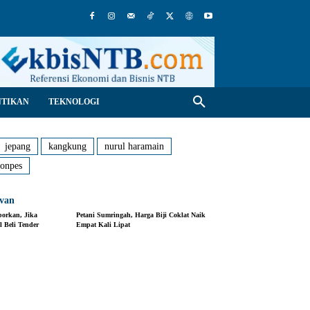
NTIKAN
TEKNOLOGI
jepang
kangkung
nurul haramain
onpes
evan
orkan, Jika
Petani Sumringah, Harga Biji Coklat Naik
l Beli Tender
Empat Kali Lipat