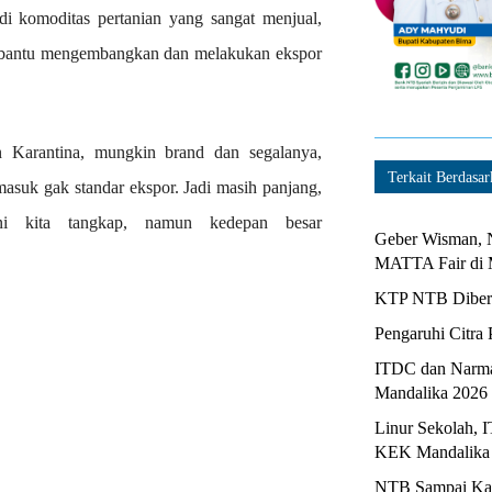
 komoditas pertanian yang sangat menjual,
embantu mengembangkan dan melakukan ekspor
an Karantina, mungkin brand dan segalanya,
Terkait Berdasar
asuk gak standar ekspor. Jadi masih panjang,
ni kita tangkap, namun kedepan besar
Geber Wisman, N
MATTA Fair di 
KTP NTB Diberi
Pengaruhi Citra 
ITDC dan Narma
Mandalika 2026
Linur Sekolah, 
KEK Mandalika
NTB Sampai Kapa