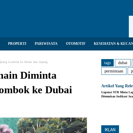
PROPERTI
PARIWISATA
OTOMOTIF
KESEHATAN & KECA
gkung Lombok ke Dubai dan Jepang
tags
dubai
permintaan
p
main Diminta
Artikel Yang Rel
ombok ke Dubai
Gapensi NTB Minta Lap
Ditemukan Indikasi Jua
Share
IKLAN