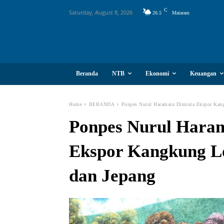
C
Saturday, August 8, 2026
26.5
Mataram
Beranda
NTB
Ekonomi
Keuangan
Home
BERANDA
Ponpes Nurul Haramain Diminta Ekspor Kan
Ponpes Nurul Hara
Ekspor Kangkung L
dan Jepang