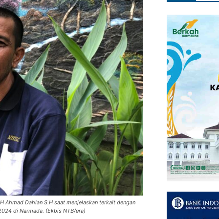
 H Ahmad Dahlan S.H saat menjelaskan terkait dengan
 2024 di Narmada. (Ekbis NTB/era)