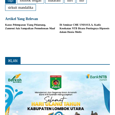
tags
lombok tengah
mataram
mrs
ntb
sirkuit mandalika
Artikel Yang Relevan
Kasus Pelemparan Tiang Pelantang,
Di Seminar CME UNISSULA, Kadis
Zamroni Aziz Sampaikan Permohonan Maaf
Kesehatan NTB Bicara Pentingnya Hipnosis
dalam Dunia Medis
IKLAN