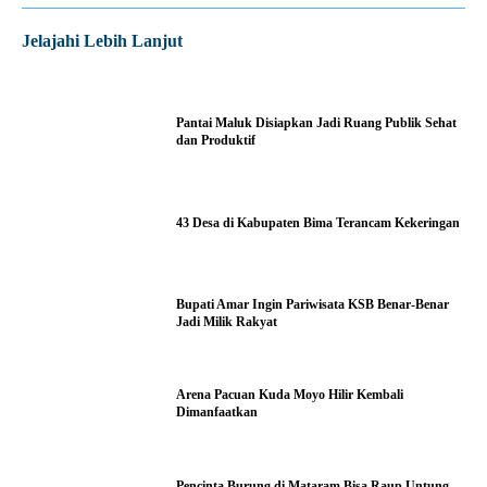
Jelajahi Lebih Lanjut
Pantai Maluk Disiapkan Jadi Ruang Publik Sehat
dan Produktif
43 Desa di Kabupaten Bima Terancam Kekeringan
Bupati Amar Ingin Pariwisata KSB Benar-Benar
Jadi Milik Rakyat
Arena Pacuan Kuda Moyo Hilir Kembali
Dimanfaatkan
Pencinta Burung di Mataram Bisa Raup Untung