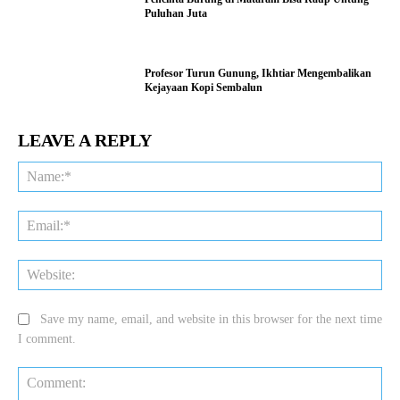
Puluhan Juta
Profesor Turun Gunung, Ikhtiar Mengembalikan
Kejayaan Kopi Sembalun
LEAVE A REPLY
Na
Ema
Web
Save my name, email, and website in this browser for the next time
I comment.