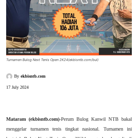
Turnamen Bulog Next Tenis Open 2K24(ekbisntb.com/bul)
By
ekbisntb.com
17 July 2024
Mataram (ekbisntb.com)
-Perum Bulog Kanwil NTB bakal
menggelar turnamen tenis tingkat nasional. Turnamen ini