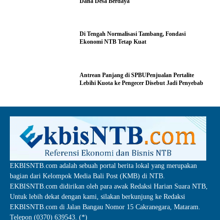
Dana Desa Berdaya
Di Tengah Normalisasi Tambang, Fondasi
Ekonomi NTB Tetap Kuat
Antrean Panjang di SPBUPenjualan Pertalite
Lebihi Kuota ke Pengecer Disebut Jadi Penyebab
EKBISNTB.com adalah sebuah portal berita lokal yang merupakan
bagian dari Kelompok Media Bali Post (KMB) di NTB.
EKBISNTB.com didirikan oleh para awak Redaksi Harian Suara NTB,
Untuk lebih dekat dengan kami, silakan berkunjung ke Redaksi
EKBISNTB.com di Jalan Bangau Nomor 15 Cakranegara, Mataram.
Telepon (0370) 639543. (*)