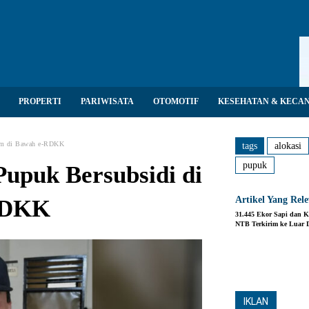
PROPERTI
PARIWISATA
OTOMOTIF
KESEHATAN & KECA
tim di Bawah e-RDKK
tags
alokasi
pupuk
upuk Bersubsidi di
Artikel Yang Rel
-RDKK
31.445 Ekor Sapi dan K
NTB Terkirim ke Luar 
Share
IKLAN