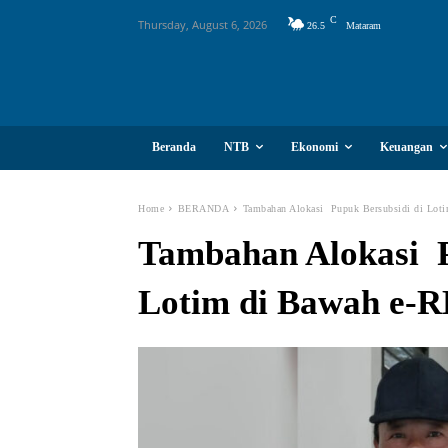
C
Thursday, August 6, 2026
26.5
Mataram
Beranda
NTB
Ekonomi
Keuangan
Home
BERANDA
Tambahan Alokasi Pupuk Bersubsidi di Lo
Tambahan Alokasi P
Lotim di Bawah e