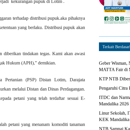
terjadi kekurangan pupuk di Lotim .
aran terhadap distribusi pupuk.aka pihaknya
etentuan yang berlaku. Distribusi pupuk akan
Terkait Berdasar
 diberikan tindakan tegas. Kami akan awasi
negak Hukum (APH),” demikian.
Geber Wisman, N
MATTA Fair di 
KTP NTB Diberi
 Pertanian (PSP) Distan Lotim, Darajata
Pengaruhi Citra 
lurkan melalui Distan dan Dinas Perdagangan.
ITDC dan Narma
epada petani yang telah terdaftar sesuai E-
Mandalika 2026
Linur Sekolah, 
KEK Mandalika
dalah petani yang menanam komoditi tanaman
NTB Sampai Kapa