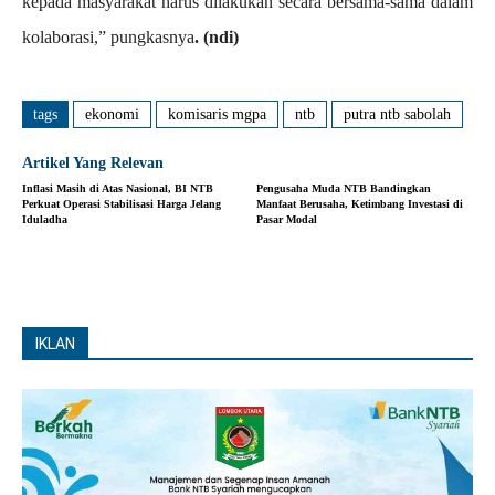
kepada masyarakat harus dilakukan secara bersama-sama dalam
kolaborasi,” pungkasnya
. (ndi)
tags
ekonomi
komisaris mgpa
ntb
putra ntb sabolah
Artikel Yang Relevan
Inflasi Masih di Atas Nasional, BI NTB
Pengusaha Muda NTB Bandingkan
Perkuat Operasi Stabilisasi Harga Jelang
Manfaat Berusaha, Ketimbang Investasi di
Iduladha
Pasar Modal
IKLAN