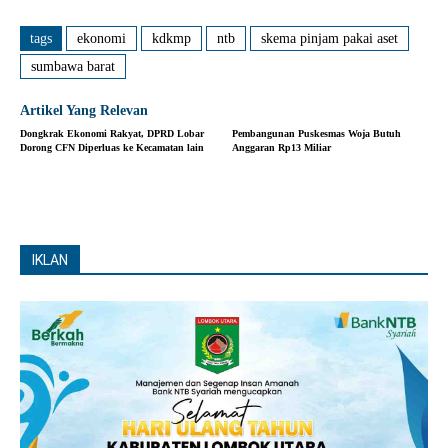
tags
ekonomi
kdkmp
ntb
skema pinjam pakai aset
sumbawa barat
Artikel Yang Relevan
Dongkrak Ekonomi Rakyat, DPRD Lobar
Pembangunan Puskesmas Woja Butuh
Dorong CFN Diperluas ke Kecamatan lain
Anggaran Rp13 Miliar
IKLAN