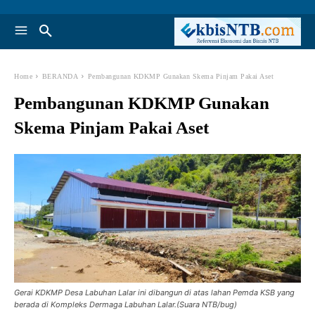
Home
BERANDA
Pembangunan KDKMP Gunakan Skema Pinjam Pakai Aset
Pembangunan KDKMP Gunakan
Skema Pinjam Pakai Aset
Gerai KDKMP Desa Labuhan Lalar ini dibangun di atas lahan Pemda KSB yang
berada di Kompleks Dermaga Labuhan Lalar.(Suara NTB/bug)